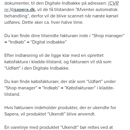
dokumenter, til den Digitale Indbakke på adressen:
[CVR
nr.]
@
sapera.dk
,
vil de få tilstanden ”Afventer automatisk
behandling”, derfor vil de blive scannet når næste kørsel
udføres. Dette sker ca. hver halve time.
Du kan finde dine tilsendte fakturaer inde i “Shop manager”
→ “Indkøb” → “Digital indbakke”
Efter indlæsning vil de ligge klar med en oprettet
købsfaktura i kladde-tilstand, og fakturaen vil stå som
“Udført” i den Digitale Indbakke.
Du kan finde købsfakturaer, der står som “Udført” under
“Shop manager” → ”Indkøb” → ”Købsfakturaer” i kladde-
tilstand.
Hvis fakturaen indeholder produkter, der er ukendte for
Sapera, vil produktet “Ukendt” blive anvendt.
En varelinje med produktet “Ukendt” bør rettes ved at