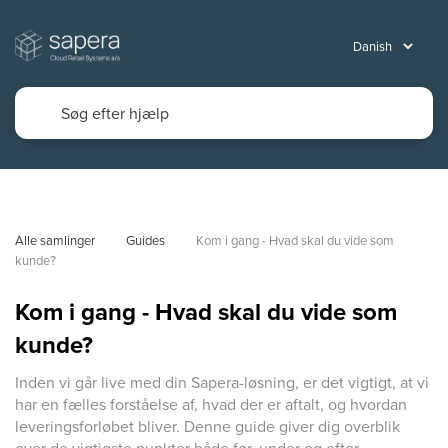
Alle samlinger
Guides
Kom i gang - Hvad skal du vide som 
kunde?
Kom i gang - Hvad skal du vide som
kunde?
Inden vi går live med din Sapera-løsning, er det vigtigt, at vi
har en fælles forståelse af, hvad der er aftalt, og hvordan
leveringsforløbet bliver. Denne guide giver dig overblik