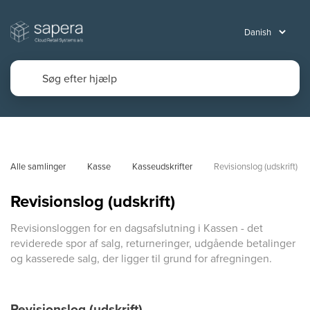
Alle samlinger
Kasse
Kasseudskrifter
Revisionslog (udskrift)
Revisionslog (udskrift)
Revisionsloggen for en dagsafslutning i Kassen - det
reviderede spor af salg, returneringer, udgående betalinger
og kasserede salg, der ligger til grund for afregningen.
Revisionslog (udskrift)