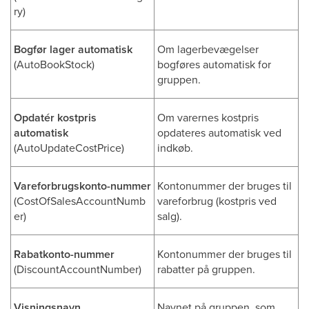
ry)
Bogfør lager automatisk
Om lagerbevægelser
(AutoBookStock)
bogføres automatisk for
gruppen.
Opdatér kostpris
Om varernes kostpris
automatisk
opdateres automatisk ved
(AutoUpdateCostPrice)
indkøb.
Vareforbrugskonto-nummer
Kontonummer der bruges til
(CostOfSalesAccountNumb
vareforbrug (kostpris ved
er)
salg).
Rabatkonto-nummer
Kontonummer der bruges til
(DiscountAccountNumber)
rabatter på gruppen.
Visningsnavn
Navnet på gruppen, som