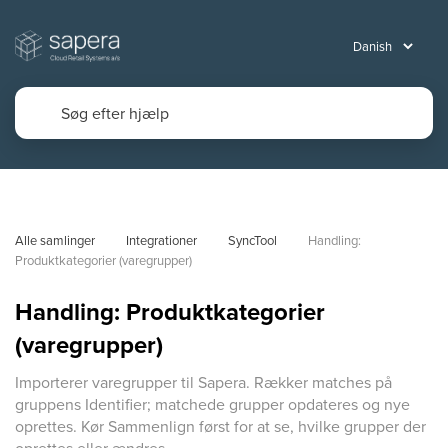
Alle samlinger
Integrationer
SyncTool
Handling: 
Produktkategorier (varegrupper)
Handling: Produktkategorier
(varegrupper)
Importerer varegrupper til Sapera. Rækker matches på
gruppens Identifier; matchede grupper opdateres og nye
oprettes. Kør Sammenlign først for at se, hvilke grupper der