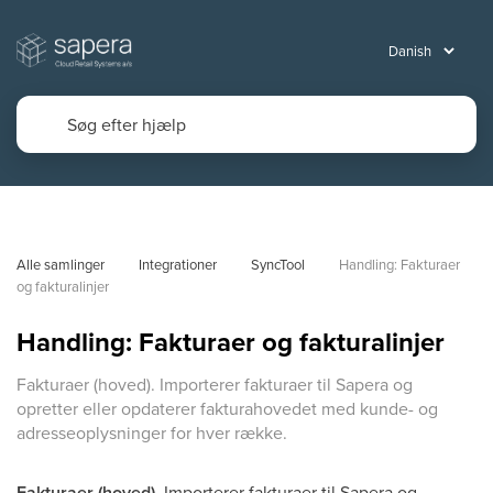
Alle samlinger
Integrationer
SyncTool
Handling: Fakturaer 
og fakturalinjer
Handling: Fakturaer og fakturalinjer
Fakturaer (hoved). Importerer fakturaer til Sapera og
opretter eller opdaterer fakturahovedet med kunde- og
adresseoplysninger for hver række.
Fakturaer (hoved).
Importerer fakturaer til Sapera og