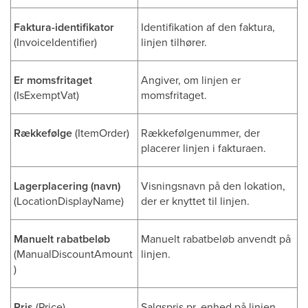
Faktura-identifikator
Identifikation af den faktura,
(InvoiceIdentifier)
linjen tilhører.
Er momsfritaget
Angiver, om linjen er
(IsExemptVat)
momsfritaget.
Rækkefølge
(ItemOrder)
Rækkefølgenummer, der
placerer linjen i fakturaen.
Lagerplacering (navn)
Visningsnavn på den lokation,
(LocationDisplayName)
der er knyttet til linjen.
Manuelt rabatbeløb
Manuelt rabatbeløb anvendt på
(ManualDiscountAmount
linjen.
)
Pris
(Price)
Salgspris pr. enhed på linjen.