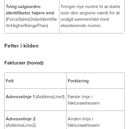
Tving salgsordre-
Tvinger nye numre til at starte
identifikator højere end
over den angivne værdi for at
(ForceSalesOrderIdentifie
undgå sammenfald med
rInHigherRangeThan)
eksisterende numre.
Felter i kilden
Fakturaer (hoved)
Felt
Forklaring
Adresselinje 1
(AddressLine1)
Første linje i
fakturaadressen.
Adresselinje 2
Anden linje i
(AddressLine2)
fakturaadressen.