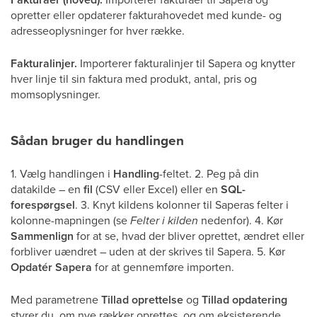
opretter eller opdaterer fakturahovedet med kunde- og
adresseoplysninger for hver række.
Fakturalinjer.
Importerer fakturalinjer til Sapera og knytter
hver linje til sin faktura med produkt, antal, pris og
momsoplysninger.
Sådan bruger du handlingen
1. Vælg handlingen i
Handling
-feltet. 2. Peg på din
datakilde – en
fil
(CSV eller Excel) eller en
SQL-
forespørgsel
. 3. Knyt kildens kolonner til Saperas felter i
kolonne-mapningen (se
Felter i kilden
nedenfor). 4. Kør
Sammenlign
for at se, hvad der bliver oprettet, ændret eller
forbliver uændret – uden at der skrives til Sapera. 5. Kør
Opdatér Sapera
for at gennemføre importen.
Med parametrene
Tillad oprettelse
og
Tillad opdatering
styrer du, om nye rækker oprettes, og om eksisterende