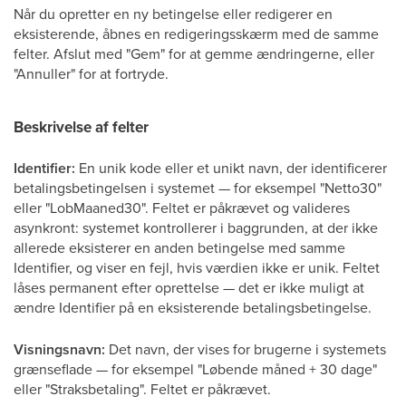
Når du opretter en ny betingelse eller redigerer en
eksisterende, åbnes en redigeringsskærm med de samme
felter. Afslut med "Gem" for at gemme ændringerne, eller
"Annuller" for at fortryde.
Beskrivelse af felter
Identifier:
En unik kode eller et unikt navn, der identificerer
betalingsbetingelsen i systemet — for eksempel "Netto30"
eller "LobMaaned30". Feltet er påkrævet og valideres
asynkront: systemet kontrollerer i baggrunden, at der ikke
allerede eksisterer en anden betingelse med samme
Identifier, og viser en fejl, hvis værdien ikke er unik. Feltet
låses permanent efter oprettelse — det er ikke muligt at
ændre Identifier på en eksisterende betalingsbetingelse.
Visningsnavn:
Det navn, der vises for brugerne i systemets
grænseflade — for eksempel "Løbende måned + 30 dage"
eller "Straksbetaling". Feltet er påkrævet.