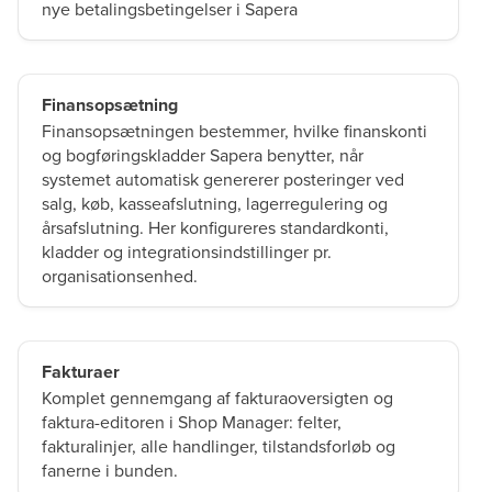
nye betalingsbetingelser i Sapera
Finansopsætning
Finansopsætningen bestemmer, hvilke finanskonti
og bogføringskladder Sapera benytter, når
systemet automatisk genererer posteringer ved
salg, køb, kasseafslutning, lagerregulering og
årsafslutning. Her konfigureres standardkonti,
kladder og integrations­indstillinger pr.
organisationsenhed.
Fakturaer
Komplet gennemgang af fakturaoversigten og
faktura-editoren i Shop Manager: felter,
fakturalinjer, alle handlinger, tilstandsforløb og
fanerne i bunden.