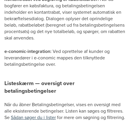
bogfører en købsfaktura, og betalingsbetingelsen
indeholder en kontantrabat, viser systemet automatisk en
bekræftelsesdialog. Dialogen oplyser det oprindelige
beløb, rabatbeløbet (beregnet ud fra betalingsbetingelsens
procentsats) og det nye totalbeløb, og spørger, om rabatten
skal anvendes.
e-conomic-integration:
Ved oprettelse af kunder og
leverandører i e-conomic mappes den tilknyttede
betalingsbetingelse over.
Listeskærm — oversigt over
betalingsbetingelser
Når du åbner Betalingsbetingelser, vises en oversigt med
alle eksisterende betingelser. Listen kan søges og filtreres.
Se
Sådan søger du i lister
for mere om søgning og filtrering.