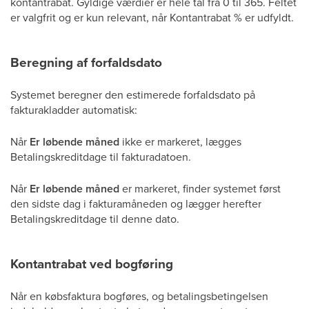
kontantrabat. Gyldige værdier er hele tal fra 0 til 365. Feltet
er valgfrit og er kun relevant, når Kontantrabat % er udfyldt.
Beregning af forfaldsdato
Systemet beregner den estimerede forfaldsdato på
fakturakladder automatisk:
Når
Er løbende måned
ikke er markeret, lægges
Betalingskreditdage til fakturadatoen.
Når
Er løbende måned
er markeret, finder systemet først
den sidste dag i fakturamåneden og lægger herefter
Betalingskreditdage til denne dato.
Kontantrabat ved bogføring
Når en købsfaktura bogføres, og betalingsbetingelsen