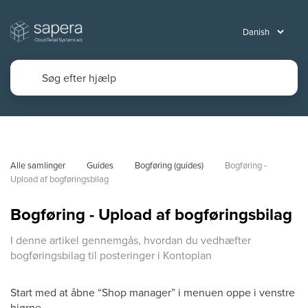
Alle samlinger
Guides
Bogføring (guides)
Bogføring - 
Upload af bogføringsbilag
Bogføring - Upload af bogføringsbilag
I denne artikel gennemgås, hvordan du vedhæfter
bogføringsbilag til posteringer i Kontoplan
Start med at åbne “Shop manager” i menuen oppe i venstre
hjørne.