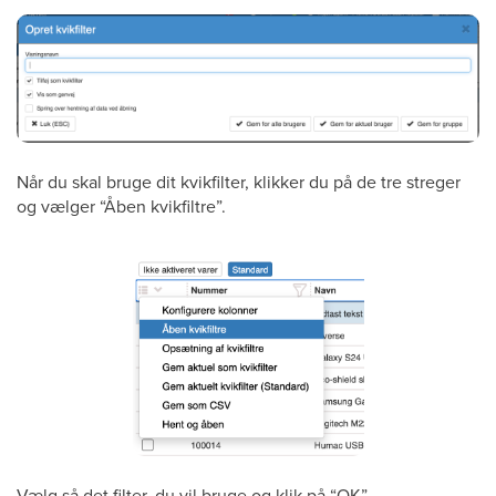
Når du skal bruge dit kvikfilter, klikker du på de tre streger
og vælger “Åben kvikfiltre”.
Vælg så det filter, du vil bruge og klik på “OK”.