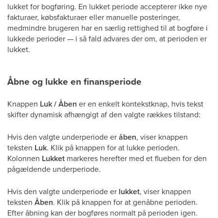
lukket for bogføring. En lukket periode accepterer ikke nye
fakturaer, købsfakturaer eller manuelle posteringer,
medmindre brugeren har en særlig rettighed til at bogføre i
lukkede perioder — i så fald advares der om, at perioden er
lukket.
Åbne og lukke en finansperiode
Knappen
Luk / Åben
er en enkelt kontekstknap, hvis tekst
skifter dynamisk afhængigt af den valgte rækkes tilstand:
Hvis den valgte underperiode er
åben
, viser knappen
teksten
Luk
. Klik på knappen for at lukke perioden.
Kolonnen
Lukket
markeres herefter med et flueben for den
pågældende underperiode.
Hvis den valgte underperiode er
lukket
, viser knappen
teksten
Åben
. Klik på knappen for at genåbne perioden.
Efter åbning kan der bogføres normalt på perioden igen.