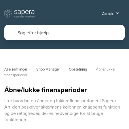
Alle samlinger
Shop Manager
Opsætning
Åbne/lukke 
finansperioder
Åbne/lukke finansperioder
Lær hvordan du åbner og lukker finansperioder i Sapera.
Artiklen beskriver skærmens kolonner, knappens funktion
og de rettigheder, der er nødvendige for at bruge
funktionen.