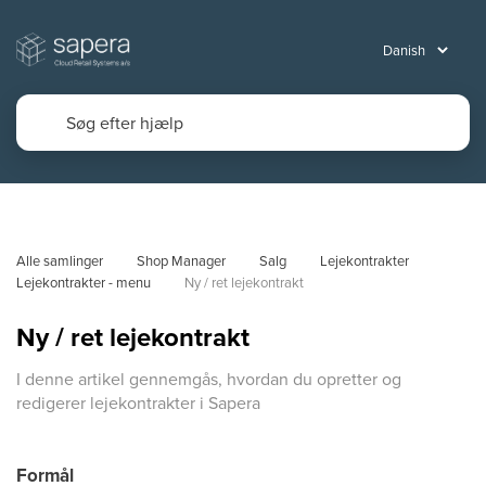
Alle samlinger
Shop Manager
Salg
Lejekontrakter
Lejekontrakter - menu
Ny / ret lejekontrakt
Ny / ret lejekontrakt
I denne artikel gennemgås, hvordan du opretter og
redigerer lejekontrakter i Sapera
Formål