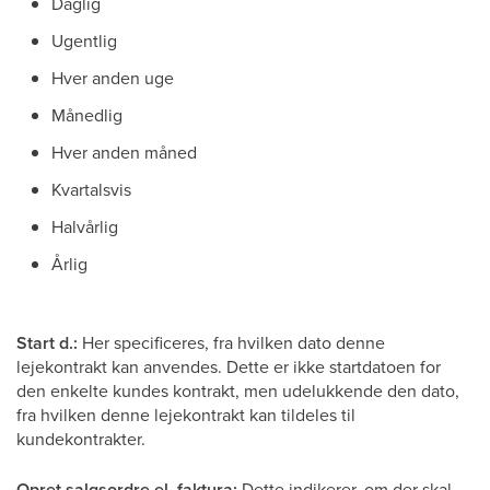
Daglig
Ugentlig
Hver anden uge
Månedlig
Hver anden måned
Kvartalsvis
Halvårlig
Årlig
Start d.:
Her specificeres, fra hvilken dato denne
lejekontrakt kan anvendes. Dette er ikke startdatoen for
den enkelte kundes kontrakt, men udelukkende den dato,
fra hvilken denne lejekontrakt kan tildeles til
kundekontrakter.
Opret salgsordre el. faktura:
Dette indikerer, om der skal