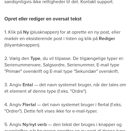
sandsynligvis ikke rettigheder til det. Kontakt support.
Opret eller rediger en oversat tekst
1. Klik på
Ny
(plusknappen) for at oprette en ny post, eller
markér en eksisterende post i listen og klik på
Rediger
(blyantsknappen).
2. Vælg den
Type
, du vil tilpasse. De tilgængelige typer er:
Serienummervare, Salgsordre, Serienummer, E-mail type
"Primær" overskrift og E-mail type "Sekundær" overskrift.
3. Angiv
Ental
— det navn systemet bruger, når der tales om
ét element af denne type (f.eks. "Ordre").
4. Angiv
Flertal
— det navn systemet bruger i flertal (f.eks.
"Ordrer"). Dette felt vises ikke for e-mail-typer.
5. Angiv
Ny/nyt verb
— den tekst der bruges i knapper og
overskrifter, når brugeren opretter en ny post af denne type