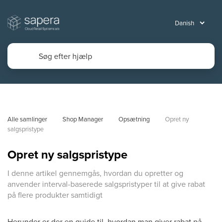
Alle samlinger
Shop Manager
Opsætning
Opret ny 
salgspristype
Opret ny salgspristype
I denne artikel gennemgås, hvordan du opretter og
anvender interval-baserede salgspristyper til at give rabat
på flere produkter samtidigt
Herunder er der en guide til, hvordan man giver rabat på