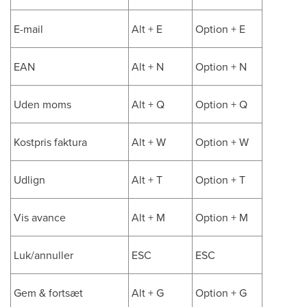
E-mail
Alt + E
Option + E
EAN
Alt + N
Option + N
Uden moms
Alt + Q
Option + Q
Kostpris faktura
Alt + W
Option + W
Udlign
Alt + T
Option + T
Vis avance
Alt + M
Option + M
Luk/annuller
ESC
ESC
Gem & fortsæt
Alt + G
Option + G