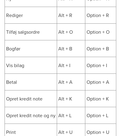
Rediger
Alt + R
Option + R
Tilføj salgsordre
Alt + O
Option + O
Bogfør
Alt + B
Option + B
Vis bilag
Alt + I
Option + I
Betal
Alt + A
Option + A
Opret kredit note
Alt + K
Option + K
Opret kredit note og ny
Alt + L
Option + L
Print
Alt + U
Option + U