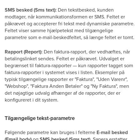
SMS besked (Sms text):
Den tekstbesked, kunden
modtager, når kommunikationsformen er SMS. Feltet er
påkrævet og accepterer fri tekst med dynamiske parametre.
Feltet viser samme hjælpetekst med tilgængelige
parametre som e-mail-beskedfeltet, så længe feltet er tomt.
Rapport (Report):
Den faktura-rapport, der vedhæftes, når
betalingslinket sendes. Feltet er påkrævet. Udvalget er
begrænset til faktura-rapporter — kun rapporter tagget som
faktura-rapporter i systemet vises i listen. Eksempler på
typisk tilgængelige rapporter er "Faktura", "Uden Varenr",
"Webshop", "Faktura Anden Betaler" og "Ny Faktura", men
det nøjagtige udvalg afhænger af de rapporter, der er
konfigureret i dit system.
Tilgængelige tekst-parametre
Følgende parametre kan bruges i felterne
E-mail besked
(Email body)
og
SMS besked (Sms text)
. Sapera erstatter