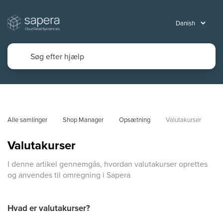
Alle samlinger
Shop Manager
Opsætning
Valutakurser
Valutakurser
I denne artikel gennemgås, hvordan valutakurser oprettes
og anvendes til omregning i Sapera
Hvad er valutakurser?