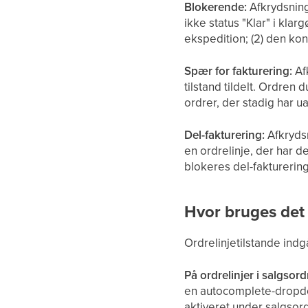
Blokerende:
Afkrydsnings
ikke status "Klar" i kla
ekspedition; (2) den kon
Spær for fakturering:
Afk
tilstand tildelt. Ordren 
ordrer, der stadig har ua
Del-fakturering:
Afkrydsn
en ordrelinje, der har de
blokeres del-fakturering
Hvor bruges det
Ordrelinjetilstande indg
På ordrelinjer i salgsord
en autocomplete-dropdow
aktiveret under salgsor