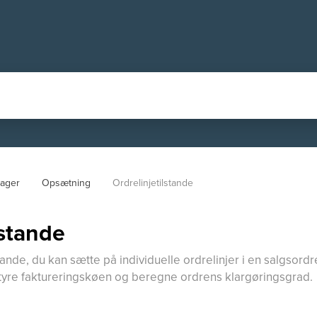
ager
Opsætning
Ordrelinjetilstande
lstande
tande, du kan sætte på individuelle ordrelinjer i en salgsordre
 styre faktureringskøen og beregne ordrens klargøringsgrad.