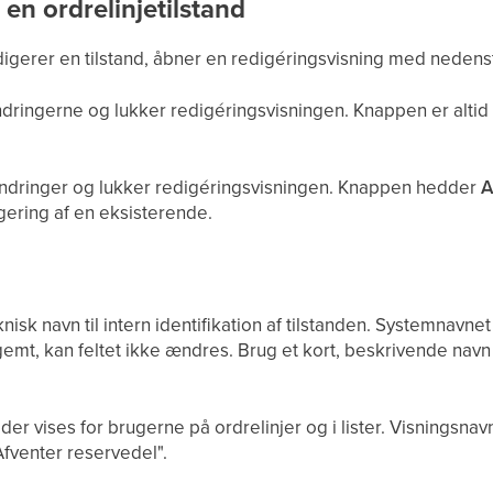
 en ordrelinjetilstand
edigerer en tilstand, åbner en redigéringsvisning med nedens
ingerne og lukker redigéringsvisningen. Knappen er altid t
ndringer og lukker redigéringsvisningen. Knappen hedder
A
ering af en eksisterende.
r
knisk navn til intern identifikation af tilstanden. Systemnavn
r gemt, kan feltet ikke ændres. Brug et kort, beskrivende n
er vises for brugerne på ordrelinjer og i lister. Visningsnav
Afventer reservedel".