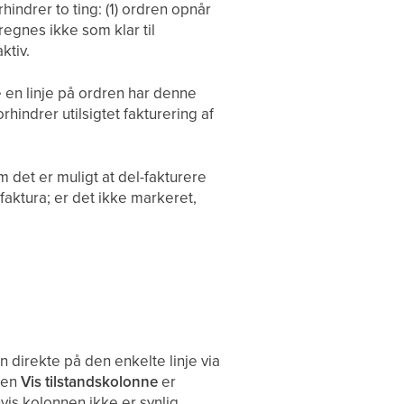
hindrer to ting: (1) ordren opnår
regnes ikke som klar til
ktiv.
e en linje på ordren har denne
rhindrer utilsigtet fakturering af
m det er muligt at del-fakturere
lfaktura; er det ikke markeret,
 direkte på den enkelte linje via
ngen
Vis tilstandskolonne
er
is kolonnen ikke er synlig.