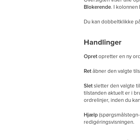
Blokerende
. I kolonnen
Du kan dobbeltklikke på 
Handlinger
Opret
opretter en ny ord
Ret
åbner den valgte tils
Slet
sletter den valgte ti
tilstanden aktuelt er i br
ordrelinjer, inden du kan
Hjælp
(spørgsmålstegn-k
redigéringsvisningen.