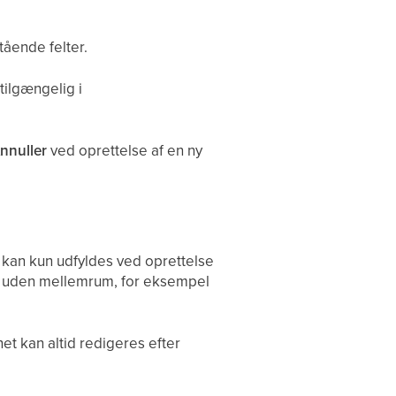
tående felter.
ilgængelig i
nnuller
ved oprettelse af en ny
et kan kun udfyldes ved oprettelse
avn uden mellemrum, for eksempel
net kan altid redigeres efter