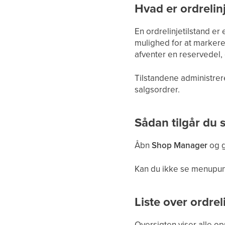
Hvad er ordrelin
En ordrelinjetilstand er
mulighed for at markere
afventer en reservedel, 
Tilstandene administrer
salgsordrer.
Sådan tilgår du
Åbn
Shop Manager
og g
Kan du ikke se menupunkt
Liste over ordrel
Oversigten viser alle o