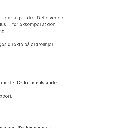
e i en salgsordre. Det giver dig
atus — for eksempel at den
ng.
s direkte på ordrelinjer i
upunktet
Ordrelinjetilstande
.
pport.
ngsnavn
,
Systemnavn
og