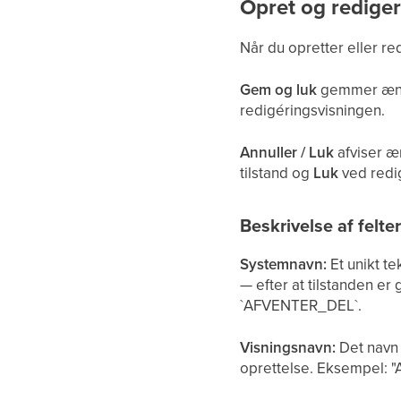
Opret og rediger
Når du opretter eller r
Gem og luk
gemmer ændr
redigéringsvisningen.
Annuller / Luk
afviser æ
tilstand og
Luk
ved redig
Beskrivelse af felte
Systemnavn:
Et unikt te
— efter at tilstanden e
`AFVENTER_DEL`.
Visningsnavn:
Det navn d
oprettelse. Eksempel: "