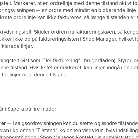
felt. Markerer, at en ordrelinje med denne tilstand aktivt for
rgøringsvisningen — en ordre med mindst én blokerende linje 
krete ordrelinje kan ikke faktureres, så længe tilstanden er a
rydsningsfelt. Skjuler ordren fra faktureringskøen, så læng
dukker ikke op på faktureringslisten i Shop Manager, hvilket fo
fklarede linjer.
ingsfelt (vist som "Del-fakturering" i brugerfladen). Styrer, o
nne tilstand. Hvis feltet er markeret, kan linjen indgå i en de
 for linjer med denne tilstand.
år i Sapera på fire måder:
rer
— I salgsordrevisningen kan du sætte og ændre tilstanden
n i kolonnen "Tilstand". Kolonnen vises kun, hvis indstilli
dreopsætningen i Shop Manager. Kontakt din administrator, hv