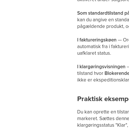
Som standardtilstand på
kan du angive en standar
pågældende produkt, og
I faktureringskøen
— Ord
automatisk fra i fakture
uafklaret status.
I klargøringsvisningen
—
tilstand hvor
Blokerend
ikke er ekspeditionskla
Praktisk eksemp
Du kan oprette en tilst
markeret. Sættes denne t
klargøringsstatus "Klar", 