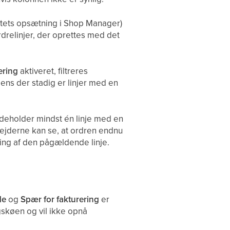
ktets opsætning i Shop Manager)
rdrelinjer, der oprettes med det
ering
aktiveret, filtreres
mens der stadig er linjer med en
ndeholder mindst én linje med en
bejderne kan se, at ordren endnu
ring af den pågældende linje.
de
og
Spær for fakturering
er
ngskøen og vil ikke opnå