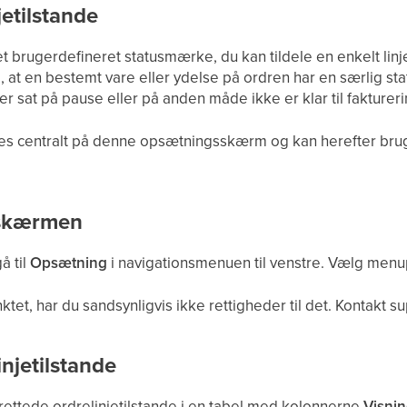
jetilstande
 et brugerdefineret statusmærke, du kan tildele en enkelt linj
, at en bestemt vare eller ydelse på ordren har en særlig st
er sat på pause eller på anden måde ikke er klar til faktureri
es centralt på denne opsætningsskærm og kan herefter bruge
 skærmen
å til
Opsætning
i navigationsmenuen til venstre. Vælg men
et, har du sandsynligvis ikke rettigheder til det. Kontakt su
injetilstande
prettede ordrelinjetilstande i en tabel med kolonnerne
Visni