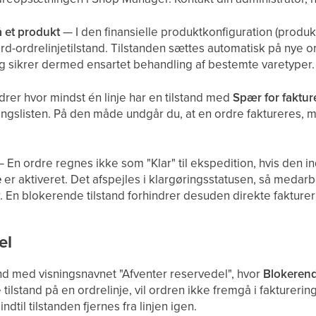
 et produkt
— I den finansielle produktkonfiguration (produ
d-ordrelinjetilstand. Tilstanden sættes automatisk på nye o
 sikrer dermed ensartet behandling af bestemte varetyper.
rer hvor mindst én linje har en tilstand med
Spær for faktur
ringslisten. På den måde undgår du, at en ordre faktureres, 
 En ordre regnes ikke som "Klar" til ekspedition, hvis den i
e
er aktiveret. Det afspejles i klargøringsstatusen, så medar
r. En blokerende tilstand forhindrer desuden direkte fakture
el
and med visningsnavnet "Afventer reservedel", hvor
Blokeren
ilstand på en ordrelinje, vil ordren ikke fremgå i faktureri
indtil tilstanden fjernes fra linjen igen.