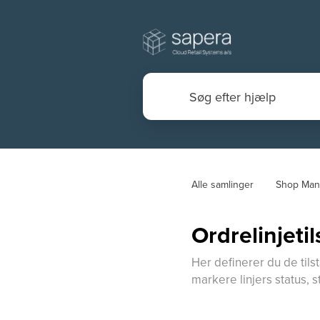
Alle samlinger
Shop Man
Ordrelinjeti
Her definerer du de tils
markere linjers status,