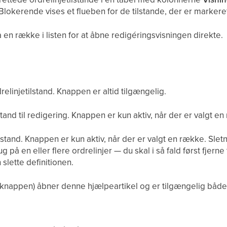
 Blokerende vises et flueben for de tilstande, der er marke
en række i listen for at åbne redigéringsvisningen direkte.
relinjetilstand. Knappen er altid tilgængelig.
tand til redigering. Knappen er kun aktiv, når der er valgt en 
lstand. Knappen er kun aktiv, når der er valgt en række. Sletn
ug på en eller flere ordrelinjer — du skal i så fald først fjern
 slette definitionen.
nappen) åbner denne hjælpeartikel og er tilgængelig både p