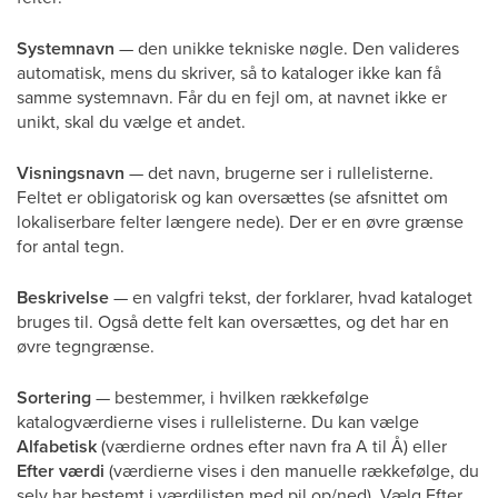
Systemnavn
— den unikke tekniske nøgle. Den valideres
automatisk, mens du skriver, så to kataloger ikke kan få
samme systemnavn. Får du en fejl om, at navnet ikke er
unikt, skal du vælge et andet.
Visningsnavn
— det navn, brugerne ser i rullelisterne.
Feltet er obligatorisk og kan oversættes (se afsnittet om
lokaliserbare felter længere nede). Der er en øvre grænse
for antal tegn.
Beskrivelse
— en valgfri tekst, der forklarer, hvad kataloget
bruges til. Også dette felt kan oversættes, og det har en
øvre tegngrænse.
Sortering
— bestemmer, i hvilken rækkefølge
katalogværdierne vises i rullelisterne. Du kan vælge
Alfabetisk
(værdierne ordnes efter navn fra A til Å) eller
Efter værdi
(værdierne vises i den manuelle rækkefølge, du
selv har bestemt i værdilisten med pil op/ned). Vælg Efter