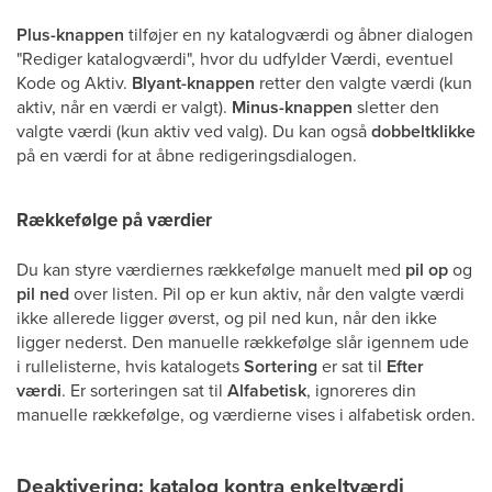
Plus-knappen
tilføjer en ny katalogværdi og åbner dialogen
"Rediger katalogværdi", hvor du udfylder Værdi, eventuel
Kode og Aktiv.
Blyant-knappen
retter den valgte værdi (kun
aktiv, når en værdi er valgt).
Minus-knappen
sletter den
valgte værdi (kun aktiv ved valg). Du kan også
dobbeltklikke
på en værdi for at åbne redigeringsdialogen.
Rækkefølge på værdier
Du kan styre værdiernes rækkefølge manuelt med
pil op
og
pil ned
over listen. Pil op er kun aktiv, når den valgte værdi
ikke allerede ligger øverst, og pil ned kun, når den ikke
ligger nederst. Den manuelle rækkefølge slår igennem ude
i rullelisterne, hvis katalogets
Sortering
er sat til
Efter
værdi
. Er sorteringen sat til
Alfabetisk
, ignoreres din
manuelle rækkefølge, og værdierne vises i alfabetisk orden.
Deaktivering: katalog kontra enkeltværdi