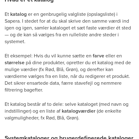
Et
katalog
er en genbrugelig valgliste (opslagsliste) i
Sapera. I stedet for at du skal skrive den samme værdi ind
igen og igen, samler kataloget et sæt faste værdier ét sted
— og de kan så vælges fra en rulleliste andre steder i
systemet.
Et eksempel: Hvis du vil kunne sætte en
farve
eller en
størrelse
på dine produkter, opretter du et katalog med de
mulige værdier (fx Rød, Blå, Grøn), og derefter kan
værdierne vælges fra en liste, når du redigerer et produkt.
Det sikrer ensartede data, færre stavefejl og nemmere
filtrering bagefter.
Et katalog består af to dele: selve kataloget (med navn og
indstillinger) og en liste af
katalogværdier
(de enkelte
valgmuligheder, fx Rød, Blå, Grøn).
Systemkataloger og brugerdefinerede kataloger