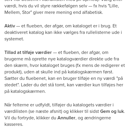
værdi, hvis du vil styre rækkefølgen selv — fx hvis "Lille,
Mellem, Stor" giver mere mening end alfabetisk.
Aktiv
— et flueben, der afgør, om kataloget er i brug. Et
deaktiveret katalog kan ikke vælges fra rullelisterne ude i
systemet.
Tillad at tilføje værdier
— et flueben, der afgør, om
brugerne må oprette nye katalogværdier direkte ude fra
den skærm, hvor kataloget bruges (fx mens de redigerer et
produkt), uden at skulle ind på katalogskærmen først.
Sætter du fluebenet, kan en bruger tilføje en ny værdi "på
stedet". Lader du det stå tomt, kan værdier kun tilføjes her
på katalogskærmen.
Når felterne er udfyldt, tilføjer du katalogets værdier i
værdilisten (se næste afsnit) og klikker til sidst
Gem og luk
.
Vil du fortryde, klikker du
Annuller
, og ændringerne
kasseres.