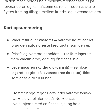
På den måde holdes hele mellemværendet samlet på
leverandøren og kan afstemmes rent — uden at skulle
flyttes frem og tilbage mellem kunde- og leverandørsiden.
Kort opsummering
Varer retur eller kasseret — varerne ud af lageret:
brug den autoindlæste kreditnota, som den er.
Prisafslag, varerne beholdes — rør ikke lageret:
fjern varelinjerne, og tilføj én finanslinje.
Leverandøren skylder dig (garanti) — rør ikke
lageret: bogfør på leverandøren (kreditor), ikke
som et salg til en kunde.
Tommelfingerregel: Forsvinder varerne fysisk?
Ja → lad varelinjerne stå. Nej → erstat
varelinjerne med en finanslinje, og hold