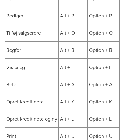
Rediger
Alt + R
Option + R
Tilføj salgsordre
Alt + O
Option + O
Bogfør
Alt + B
Option + B
Vis bilag
Alt + I
Option + I
Betal
Alt + A
Option + A
Opret kredit note
Alt + K
Option + K
Opret kredit note og ny
Alt + L
Option + L
Print
Alt + U
Option + U