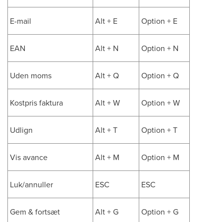
E-mail
Alt + E
Option + E
EAN
Alt + N
Option + N
Uden moms
Alt + Q
Option + Q
Kostpris faktura
Alt + W
Option + W
Udlign
Alt + T
Option + T
Vis avance
Alt + M
Option + M
Luk/annuller
ESC
ESC
Gem & fortsæt
Alt + G
Option + G