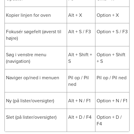
Kopier linjen for oven
Alt + X
Option + X
Fokusér søgefelt (øverst til
Alt + S / F3
Option + S / F3
højre)
Søg i venstre menu
Alt + Shift +
Option + Shift
(navigation)
S
+ S
Naviger op/ned i menuen
Pil op / Pil
Pil op / Pil ned
ned
Ny (på lister/oversigter)
Alt + N / F1
Option + N / F1
Slet (på lister/oversigter)
Alt + D / F4
Option + D /
F4