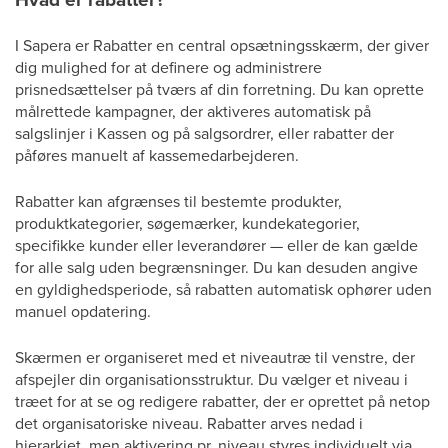
I Sapera er Rabatter en central opsætningsskærm, der giver
dig mulighed for at definere og administrere
prisnedsættelser på tværs af din forretning. Du kan oprette
målrettede kampagner, der aktiveres automatisk på
salgslinjer i Kassen og på salgsordrer, eller rabatter der
påføres manuelt af kassemedarbejderen.
Rabatter kan afgrænses til bestemte produkter,
produktkategorier, søgemærker, kundekategorier,
specifikke kunder eller leverandører — eller de kan gælde
for alle salg uden begrænsninger. Du kan desuden angive
en gyldighedsperiode, så rabatten automatisk ophører uden
manuel opdatering.
Skærmen er organiseret med et niveautræ til venstre, der
afspejler din organisationsstruktur. Du vælger et niveau i
træet for at se og redigere rabatter, der er oprettet på netop
det organisatoriske niveau. Rabatter arves nedad i
hierarkiet, men aktivering pr. niveau styres individuelt via