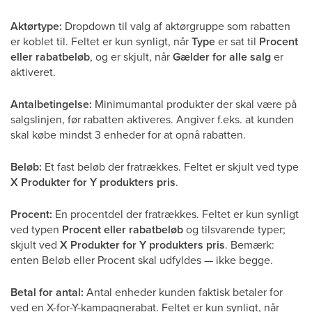
Aktørtype:
Dropdown til valg af aktørgruppe som rabatten
er koblet til. Feltet er kun synligt, når
Type
er sat til
Procent
eller rabatbeløb
, og er skjult, når
Gælder for alle salg
er
aktiveret.
Antalbetingelse:
Minimumantal produkter der skal være på
salgslinjen, før rabatten aktiveres. Angiver f.eks. at kunden
skal købe mindst 3 enheder for at opnå rabatten.
Beløb:
Et fast beløb der fratrækkes. Feltet er skjult ved type
X Produkter for Y produkters pris
.
Procent:
En procentdel der fratrækkes. Feltet er kun synligt
ved typen
Procent eller rabatbeløb
og tilsvarende typer;
skjult ved
X Produkter for Y produkters pris
. Bemærk:
enten Beløb eller Procent skal udfyldes — ikke begge.
Betal for antal:
Antal enheder kunden faktisk betaler for
ved en X-for-Y-kampagnerabat. Feltet er kun synligt, når