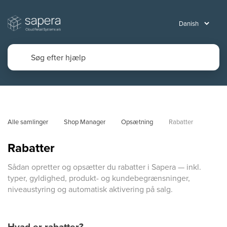
Alle samlinger
Shop Manager
Opsætning
Rabatter
Rabatter
Sådan opretter og opsætter du rabatter i Sapera — inkl.
typer, gyldighed, produkt- og kundebegrænsninger,
niveaustyring og automatisk aktivering på salg.
Hvad er rabatter?