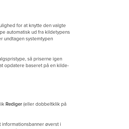
lighed for at knytte den valgte
ype automatisk ud fra kildetypens
yper undtagen systemtypen
algspristype, så priserne igen
 at opdatere baseret på en kilde-
lik
Rediger
(eller dobbeltklik på
et informationsbanner øverst i