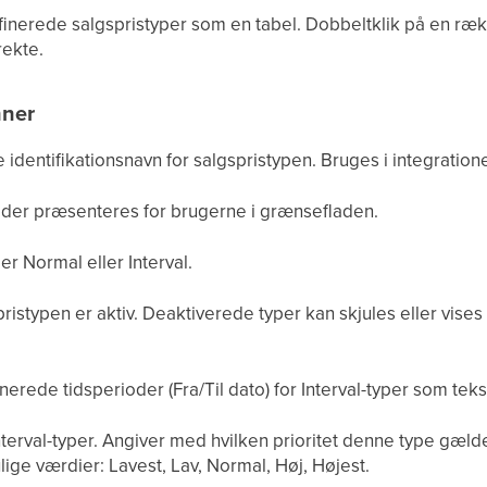
efinerede salgspristyper som en tabel. Dobbeltklik på en ræk
ekte.
nner
 identifikationsnavn for salgspristypen. Bruges i integration
der præsenteres for brugerne i grænsefladen.
r Normal eller Interval.
istypen er aktiv. Deaktiverede typer kan skjules eller vise
nerede tidsperioder (Fra/Til dato) for Interval-typer som teks
terval-typer. Angiver med hvilken prioritet denne type gælder
ige værdier: Lavest, Lav, Normal, Høj, Højest.