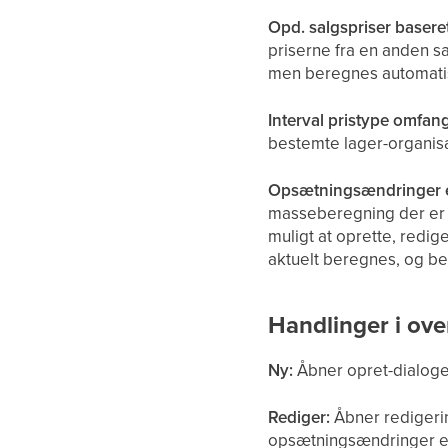
Opd. salgspriser basere
priserne fra en anden sa
men beregnes automatis
Interval pristype omfang
bestemte lager-organis
Opsætningsændringer e
masseberegning der er 
muligt at oprette, redig
aktuelt beregnes, og bed
Handlinger i ove
Ny:
Åbner opret-dialogen
Rediger:
Åbner redigerin
opsætningsændringer er