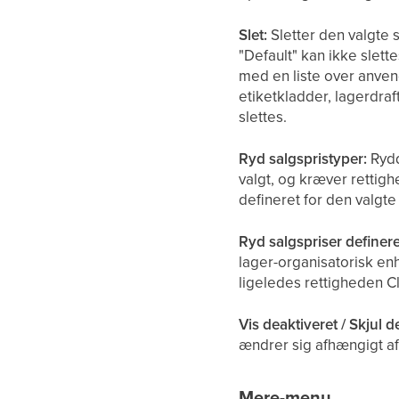
Slet:
Sletter den valgte 
"Default" kan ikke slett
med en liste over anvend
etiketkladder, lagerdraf
slettes.
Ryd salgspristyper:
Rydd
valgt, og kræver rettig
defineret for den valgte
Ryd salgspriser definer
lager-organisatorisk enh
ligeledes rettigheden C
Vis deaktiveret / Skjul d
ændrer sig afhængigt af 
Mere-menu