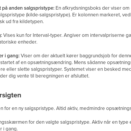
t på anden salgspristype:
En afkrydsningsboks der viser om 
lgspristype (kilde-salgspristype). Er kolonnen markeret, ve
k ud fra kildetypen.
:
Vises kun for Interval-typer. Angiver om intervalpriserne gæ
atoriske enheder.
r i gang:
Viser om der aktuelt kører baggrundsjob for denne 
startet af en opsætningsændring. Mens sådanne opsætnings
ere eller slette salgspristyper. Systemet viser en besked med
er dig vente til beregningen er afsluttet.
rsigten
 for en ny salgspristype. Altid aktiv, medmindre opsætning
gsskærmen for den valgte salgspristype. Aktiv når en type e
 i gang.