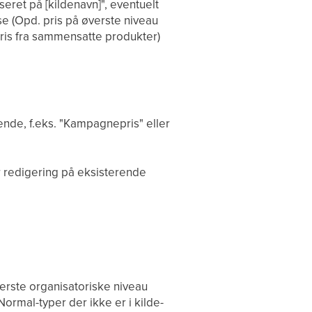
eret på [kildenavn]", eventuelt
se (Opd. pris på øverste niveau
pris fra sammensatte produkter)
nde, f.eks. "Kampagnepris" eller
or redigering på eksisterende
erste organisatoriske niveau
ormal-typer der ikke er i kilde-