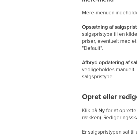
Mere-menuen indeholder
Opsætning af salgsprist
salgspristype til en kil
priser, eventuelt med et
"Default".
Afbryd opdatering af sa
vedligeholdes manuelt. H
salgspristype.
Opret eller redig
Klik på
Ny
for at oprette
rækken). Redigeringss
Er salgspristypen sat ti