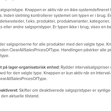
salgspristype. Knappen er aktiv når en ikke-systemdefineret 
es. Inden sletning kontrollerer systemet om typen er i brug. E
elsessteder, f.eks. produkter, produktvarianter, kategorier,
ts eller andre salgspristyper. Er typen ikke i brug, vises en
er salgspriserne for alle produkter med den valgte type. Kn
heden ClearAllSalesPricesOfType. Handlingen påvirker alle p
 type.
et på lager-organisatorisk enhed:
Rydder intervalsalgspriser 
ed for den valgte type. Knappen er kun aktiv når en Interval
learAllSalesPricesOfType.
eaktiveret:
Skifter om deaktiverede salgspristyper er synlige
den aktuelle tilstand.