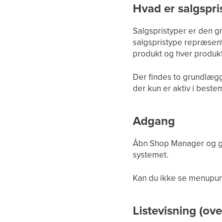
Hvad er salgspri
Salgspristyper er den g
salgspristype repræsente
produkt og hver produkt
Der findes to grundlæg
der kun er aktiv i bestem
Adgang
Åbn Shop Manager og gå 
systemet.
Kan du ikke se menupunkt
Listevisning (ove