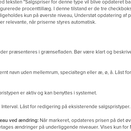
teksten "Salgspriser for denne type vil blive opdateret bas
gurerede procenttillæg. I denne tilstand er de tre checkbok
ligeholdes kun på øverste niveau, Understøt opdatering af 
 er relevante, når priserne styres automatisk.
r
der præsenteres i grænsefladen. Bør være klart og beskrive
ternt navn uden mellemrum, specialtegn eller æ, ø, å. Låst f
istypen er aktiv og kan benyttes i systemet.
Interval. Låst for redigering på eksisterende salgspristyper.
veau ved ændring:
Når markeret, opdateres prisen på det øv
retages ændringer på underliggende niveauer. Vises kun for N