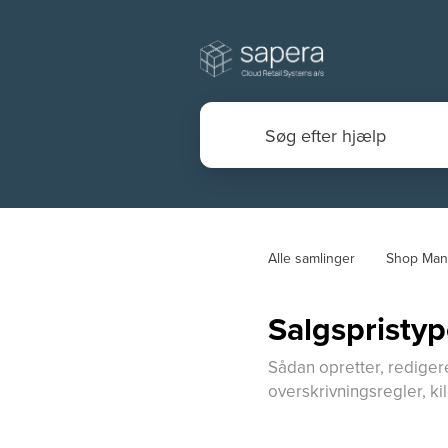
Alle samlinger
Shop Man
Salgspristyp
Sådan opretter, redigere
overskrivningsregler, k