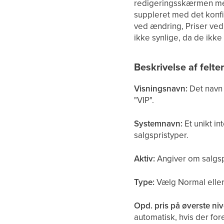
redigeringsskærmen med 
suppleret med det konfi
ved ændring, Priser ved
ikke synlige, da de ikke
Beskrivelse af felte
Visningsnavn:
Det navn 
"VIP".
Systemnavn:
Et unikt in
salgspristyper.
Aktiv:
Angiver om salgspr
Type:
Vælg Normal eller 
Opd. pris på øverste ni
automatisk, hvis der fo