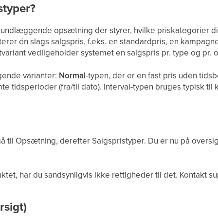
styper?
rundlæggende opsætning der styrer, hvilke priskategorier d
rer én slags salgspris, f.eks. en standardpris, en kampagnep
variant vedligeholder systemet en salgspris pr. type og pr. 
gende varianter:
Normal
-typen, der er en fast pris uden tid
te tidsperioder (fra/til dato). Interval-typen bruges typisk ti
til Opsætning, derefter Salgspristyper. Du er nu på oversigt
et, har du sandsynligvis ikke rettigheder til det. Kontakt su
rsigt)