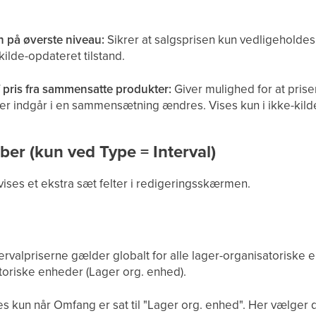
n på øverste niveau:
Sikrer at salgsprisen kun vedligeholdes
kilde-opdateret tilstand.
 pris fra sammensatte produkter:
Giver mulighed for at pris
er indgår i en sammensætning ændres. Vises kun i ikke-kilde
ber (kun ved Type = Interval)
vises et ekstra sæt felter i redigeringsskærmen.
r
rvalpriserne gælder globalt for alle lager-organisatoriske en
toriske enheder (Lager org. enhed).
s kun når Omfang er sat til "Lager org. enhed". Her vælger du 