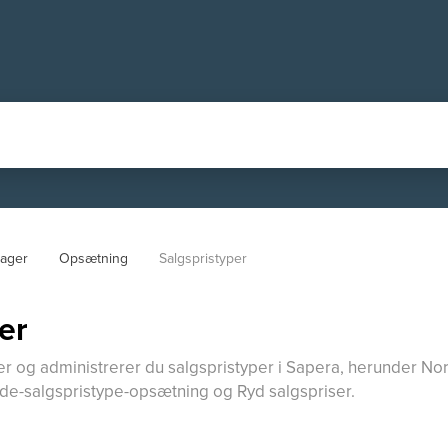
ager
Opsætning
Salgspristyper
er
r og administrerer du salgspristyper i Sapera, herunder Norm
ilde-salgspristype-opsætning og Ryd salgspriser.