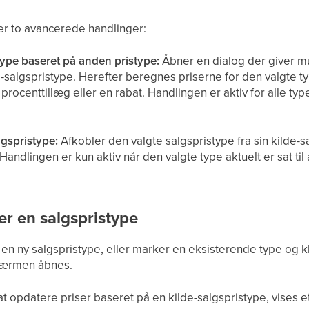
 to avancerede handlinger:
ype baseret på anden pristype:
Åbner en dialog der giver mu
de-salgspristype. Herefter beregnes priserne for den valgte t
 procenttillæg eller en rabat. Handlingen er aktiv for alle t
lgspristype:
Afkobler den valgte salgspristype fra sin kilde-s
andlingen er kun aktiv når den valgte type aktuelt er sat til
er en salgspristype
 en ny salgspristype, eller marker en eksisterende type og k
kærmen åbnes.
l at opdatere priser baseret på en kilde-salgspristype, vises 