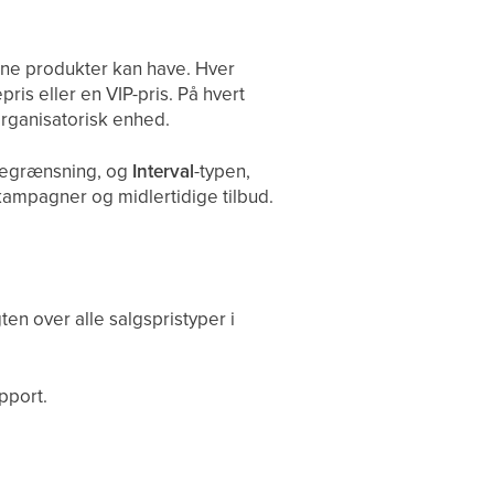
ine produkter kan have. Hver
ris eller en VIP-pris. På hvert
organisatorisk enhed.
sbegrænsning, og
Interval
-typen,
l kampagner og midlertidige tilbud.
en over alle salgspristyper i
pport.