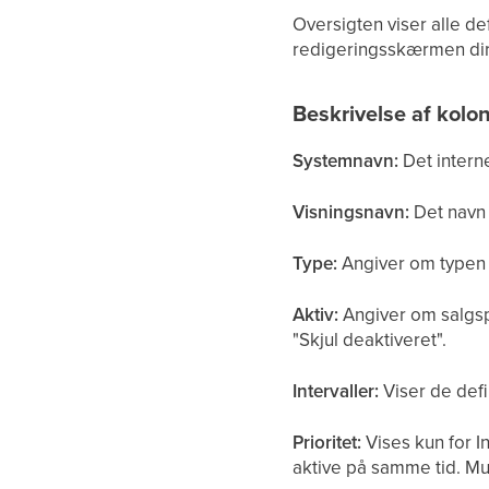
Oversigten viser alle d
redigeringsskærmen dir
Beskrivelse af kolo
Systemnavn:
Det interne
Visningsnavn:
Det navn 
Type:
Angiver om typen e
Aktiv:
Angiver om salgspr
"Skjul deaktiveret".
Intervaller:
Viser de defi
Prioritet:
Vises kun for In
aktive på samme tid. Mul