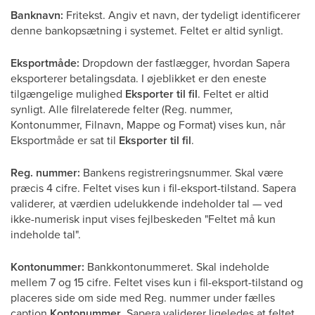
Banknavn:
Fritekst. Angiv et navn, der tydeligt identificerer
denne bankopsætning i systemet. Feltet er altid synligt.
Eksportmåde:
Dropdown der fastlægger, hvordan Sapera
eksporterer betalingsdata. I øjeblikket er den eneste
tilgængelige mulighed
Eksporter til fil
. Feltet er altid
synligt. Alle filrelaterede felter (Reg. nummer,
Kontonummer, Filnavn, Mappe og Format) vises kun, når
Eksportmåde er sat til
Eksporter til fil
.
Reg. nummer:
Bankens registreringsnummer. Skal være
præcis 4 cifre. Feltet vises kun i fil-eksport-tilstand. Sapera
validerer, at værdien udelukkende indeholder tal — ved
ikke-numerisk input vises fejlbeskeden "Feltet må kun
indeholde tal".
Kontonummer:
Bankkontonummeret. Skal indeholde
mellem 7 og 15 cifre. Feltet vises kun i fil-eksport-tilstand og
placeres side om side med Reg. nummer under fælles
caption
Kontonummer
. Sapera validerer ligeledes at feltet