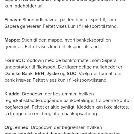
kun indeholder tal.
Filnavn:
Standardfilnavnet på den bankeksportfil, som
Sapera genererer. Feltet vises kun i fil-eksport-tilstand.
Mappe:
Stien til den mappe, hvori bankeksportfilen
gemmes. Feltet vises kun i fil-eksport-tilstand.
Format:
Dropdown med de bankformater, som Sapera
understøtter til fileksport. De tilgængelige muligheder er
Danske Bank
,
ERH
,
Jyske
og
SDC
. Vælg det format, din
bank kræver. Feltet vises kun i fil-eksport-tilstand.
Kladde:
Dropdown der bestemmer, hvilken
regnskabskladde udgående bankbetalinger fra denne konto
bogføres på. Feltet er altid synligt. Kladden kan ikke slettes,
så længe den er i brug af en bankopsætning.
Org. enhed:
Dropdown der begrænser, hvilken
organisatorisk enhed denne bankopsætning gælder for.