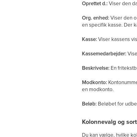
Oprettet d.:
Viser den dat
Org. enhed:
Viser den or
en specifik kasse. Der kan
Kasse:
Viser kassens vis
Kassemedarbejder:
Vise
Beskrivelse:
En fritekstb
Modkonto:
Kontonummere
en modkonto.
Beløb:
Beløbet for udbet
Kolonnevalg og sort
Du kan vælge, hvilke ko