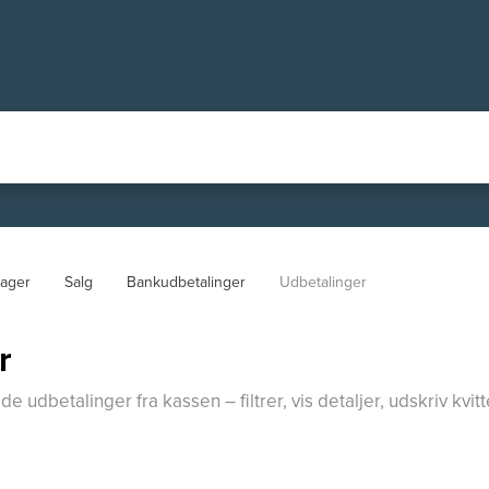
ager
Salg
Bankudbetalinger
Udbetalinger
r
e udbetalinger fra kassen – filtrer, vis detaljer, udskriv kvi