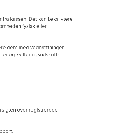
 fra kassen. Det kan f.eks. være
somheden fysisk eller
tere dem med vedhæftninger.
r og kvitteringsudskrift er
ersigten over registrerede
pport.