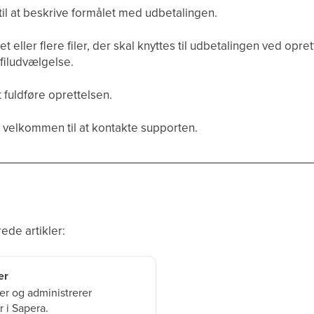
 til at beskrive formålet med udbetalingen.
t eller flere filer, der skal knyttes til udbetalingen ved opre
 filudvælgelse.
t fuldføre oprettelsen.
 velkommen til at kontakte supporten.
ede artikler:
er
er og administrerer
 i Sapera.