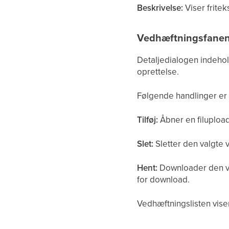
Beskrivelse:
Viser fritek
Vedhæftningsfane
Detaljedialogen indehold
oprettelse.
Følgende handlinger er 
Tilføj:
Åbner en filupload,
Slet:
Sletter den valgte 
Hent:
Downloader den va
for download.
Vedhæftningslisten viser