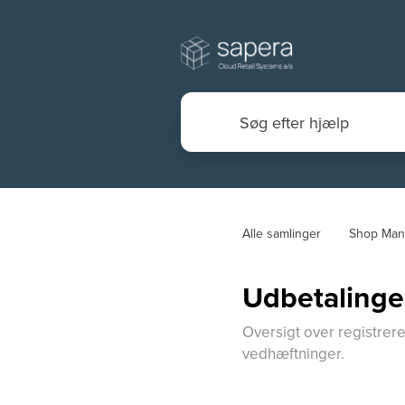
Alle samlinger
Shop Man
Udbetalinge
Oversigt over registrered
vedhæftninger.