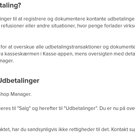
taling?
inger til at registrere og dokumentere kontante udbetalinger
refusioner eller andre situationer, hvor penge forlader virk
 for at overskue alle udbetalingstransaktioner og dokumen
ra kasseskærmen i Kasse-appen, mens oversigten med detalje
nager.
Udbetalinger
 Shop Manager.
es til "Salg" og herefter til "Udbetalinger". Du er nu på ov
et, har du sandsynligvis ikke rettigheder til det. Kontakt su