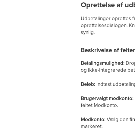
Oprettelse af ud
Udbetalinger oprettes 
oprettelsesdialogen. Kn
synlig.
Beskrivelse af felte
Betalingsmulighed:
Drop
og ikke-integrerede beta
Beløb:
Indtast udbetalin
Brugervalgt modkonto:
feltet Modkonto.
Modkonto:
Vælg den fin
markeret.