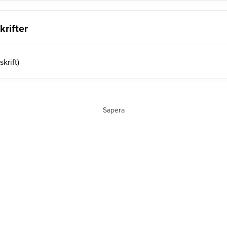
rifter
krift)
Sapera